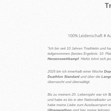
T
100% Leidenschaft # A
"Ich bin seit 10 Jahren Triathletin und 
teilgenommen (bestes Ergebnis: 10. Plat
Herzenswettkampf
. Hiefür lohnt sich j
2025 bin ich innerhalb einer Woche
Dop
Duathlon Standard
und über die
Langd
überrascht und überwältigt.
Bis zu meinem 20. Lebensjahr war ich
S
und habe es bis in den Nationalkader u
habe meine Liebe zum Ausdauersport e
Ultramarathon
sind hier meine liebsten