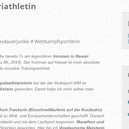
riathletin
usdauerjunkie # Wettkampfsportlerin
habe bereits 7x am legendären
Ironman in Hawaii
z AK, 2019). Der Ironman auf Hawaii ist mein absoluter
ede einzelne Trainingseinheit.
pelweltmeisterin
bei der der Multisport-WM im
istanz
geworden. Damit habe ich mich selber total
hort-Trackerin (Eisschnellläuferin auf der Kurzbahn)
nd zu Welt- und Europameisterschaften geschafft. Danach
ntdeckt und mit dem Laufsport begonnen.
Marathon und
 Strecken geworden. Hier bin ich
Vizedeutsche Meisterin