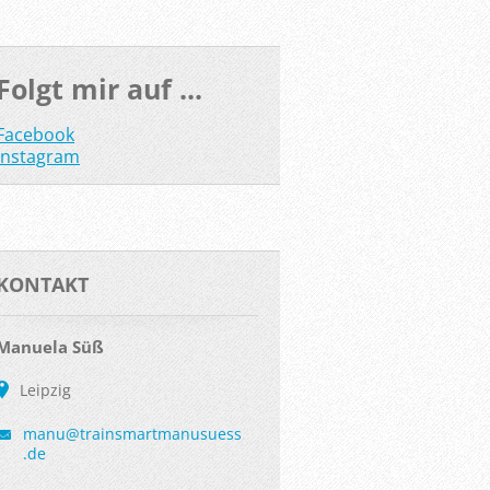
Folgt mir auf ...
Facebook
Instagram
KONTAKT
Manuela Süß
Leipzig
manu@tra
insmartm
anusuess
.de